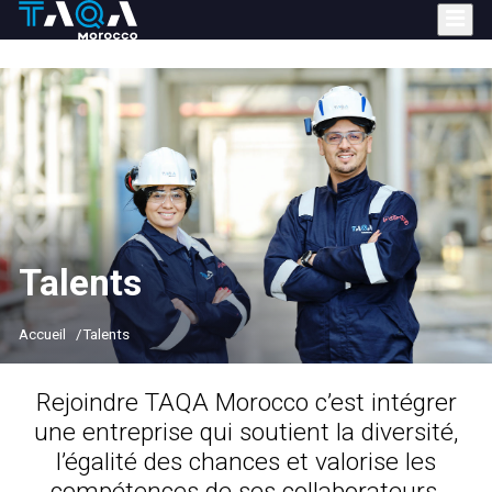
Aller
au
contenu
principal
Talents
Accueil
Talents
Rejoindre TAQA Morocco
c’est intégrer
une entreprise qui soutient la diversité,
l’égalité des chances et valorise les
compétences de ses collaborateurs.