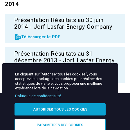
2014
Présentation Résultats au 30 juin
2014 - Jorf Lasfar Energy Company
Télécharger le PDF
Présentation Résultats au 31
décembre 2013 - Jorf Lasfar Energy
Company
En cliquant sur "Autoriser tous les cookies", vous
Télécharger le PDF
acceptez le stockage des cookies pour réaliser des
statistiques de visite et vous proposer une meilleure
Première
Page
Page
Page
Page
Page
expérience lors de la navigation.
«
‹
1
2
3
4
page
précédente
courante
Pagination
Politique de confidentialité
AUTORISER TOUS LES COOKIES
Contact
Plan du site
Mentions légales
Helpline
Footer
Confidentialité & Cookies
PARAMÈTRES DES COOKIES
menu