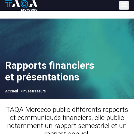
Aller
au
contenu
principal
Rapports financiers
et présentations
Accueil
Investisseurs
TAQA Morocco publie différents rapports
et communiqués financiers, elle publie
notamment
un rapport semestriel et un
rapport annuel
.