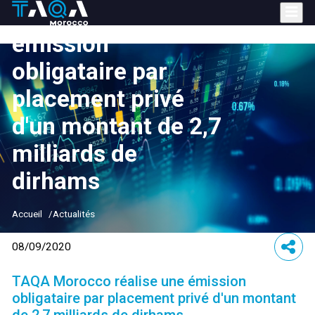
Aller
réalise une
au
contenu
émission
principal
obligataire par
placement privé
d'un montant de 2,7
milliards de
dirhams
Accueil
Actualités
08/09/2020
TAQA Morocco réalise une émission
obligataire par placement privé d'un montant
de 2,7 milliards de dirhams