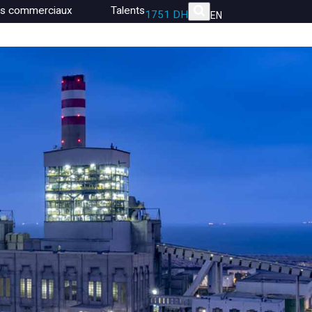
es commerciaux
Talents
1751 DH
EN