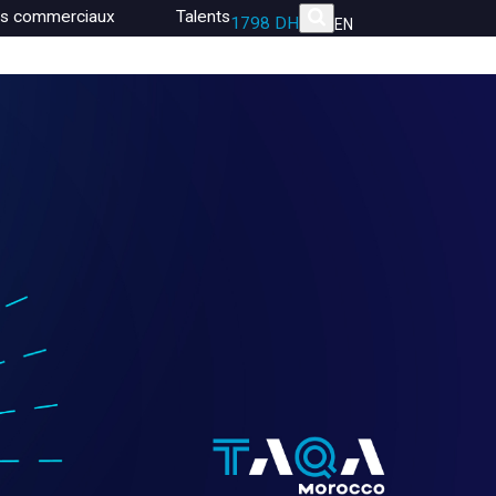
es commerciaux
Talents
1798 DH
EN