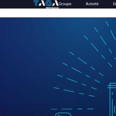
Aller
Groupe
Activité
E
au
Main
contenu
navigation
principal